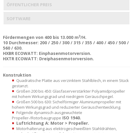
ÖFFENTLICHER PREIS
SOFTWARE
3
Fördermengen von 400 bis 13.000 m
/H.
10 Durchmesser: 200 / 250 / 300 / 315 / 355 / 400 / 450 / 500 /
560 / 630.
HXBR ECOWATT: Einphasenmotorversion.
HXTR ECOWATT: Dreiphasenmotorversion.
Konstruktion
Quadratische Platte aus verzinktem Stahlblech, in einem Stück
gestanzt.
Größen 200 bis 450: Glasfaserverstärkter Polyamidpropeller
mit hohem Wirkungsgrad und niedrigem Geräuschpegel.
Größen 500 bis 630: Sichelförmiger Aluminiumpropeller mit
hohem Wirkungsgrad und reduzierter Geräuschentwicklung.
Folgende dynamisch ausgewuchtete
ISO 1940.
Propeller-/Rotorbaugruppe
Luftrichtung A: Motor > Propeller.
Motorhalterung aus elektrogeschweißten Stahldrähten,