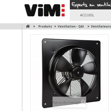
ACCUEIL
>
Produits
>
Ventilation - QAI
>
Ventilateur
Agrandir l'image