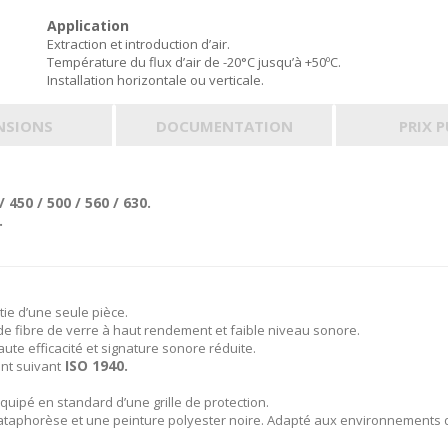
Application
Extraction et introduction d’air.
Température du flux d’air de -20°C jusqu’à +50ºC.
Installation horizontale ou verticale.
NSIONS
DOCUMENTATION
PRIX 
/ 450 / 500 / 560 / 630.
.
tie d’une seule pièce.
 de fibre de verre à haut rendement et faible niveau sonore.
haute efficacité et signature sonore réduite.
ISO 1940.
nt suivant
quipé en standard d’une grille de protection.
cataphorèse et une peinture polyester noire. Adapté aux environnements 