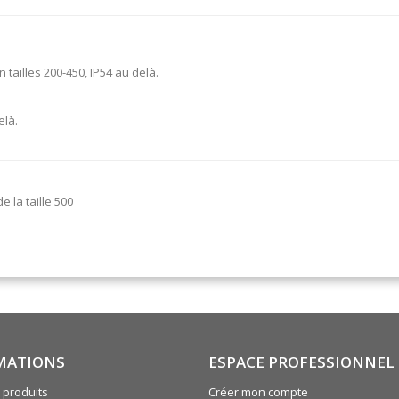
tailles 200-450, IP54 au delà.
elà.
 la taille 500
MATIONS
ESPACE PROFESSIONNEL
produits
Créer mon compte