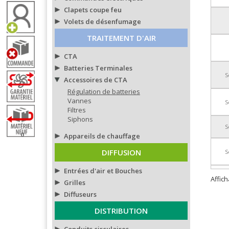
Clapets coupe feu
Volets de désenfumage
TRAITEMENT D'AIR
CTA
Batteries Terminales
S
Accessoires de CTA
Régulation de batteries
Vannes
S
Filtres
Siphons
S
0
Appareils de chauffage
DIFFUSION
S
Entrées d'air et Bouches
Affic
Grilles
Diffuseurs
DISTRIBUTION