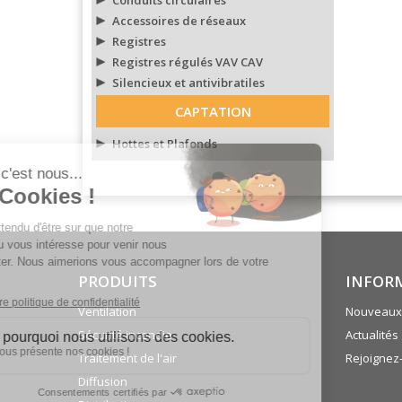
Conduits circulaires
Accessoires de réseaux
Registres
Registres régulés VAV CAV
Silencieux et antivibratiles
CAPTATION
Hottes et Plafonds
PRODUITS
INFOR
Ventilation
Nouveaux 
Sécurité incendie
Actualités
Traitement de l'air
Rejoignez
Diffusion