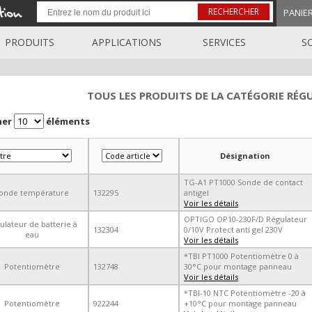
RECHERCHER
PANIE
PRODUITS
APPLICATIONS
SERVICES
S
TOUS LES PRODUITS DE LA CATÉGORIE RÉG
her
éléments
Désignation
TG-A1 PT1000 Sonde de contact
onde température
132295
antigel
Voir les détails
OPTIGO OP10-230F/D Régulateur
ulateur de batterie à
132304
0/10V Protect anti gel 230V
eau
Voir les détails
*TBI PT1000 Potentiomètre 0 à
Potentiomètre
132748
30°C pour montage panneau
Voir les détails
*TBI-10 NTC Potentiomètre -20 à
Potentiomètre
922244
+10°C pour montage panneau