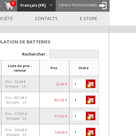
0
Français [FR]
R
ESPACE PROFESSIONNEL
OCIÉTÉ
CONTACTS
E-STORE
ULATION DE BATTERIES
Rechercher :
Liste de prix -
Prix
Ordre
remise
Prix : 32,64 €
32,64 €
Grouper : L3
Prix : 807,38 €
807,38 €
Grouper : L3
Prix : 177,05 €
177,05 €
Grouper : L3
Prix : 136,64 €
136,64 €
Grouper : L3