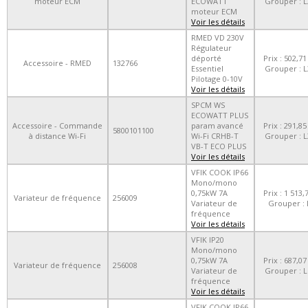
moteur ECM
ECOWATT
Grouper : L
moteur ECM
Voir les détails
RMED VD 230V
Régulateur
déporté
Prix : 502,71
Accessoire - RMED
132766
Essentiel
Grouper : L
Pilotage 0-10V
Voir les détails
SPCM WS
ECOWATT PLUS
Accessoire - Commande
param avancé
Prix : 291,85
5800101100
à distance Wi-Fi
Wi-Fi CRHB-T
Grouper : L
VB-T ECO PLUS
Voir les détails
VFIK COOK IP66
Mono/mono
0,75kW 7A
Prix : 1 513,
Variateur de fréquence
256009
Variateur de
Grouper : 
fréquence
Voir les détails
VFIK IP20
Mono/mono
0,75kW 7A
Prix : 687,07
Variateur de fréquence
256008
Variateur de
Grouper : L
fréquence
Voir les détails
VFIK COOK IP66