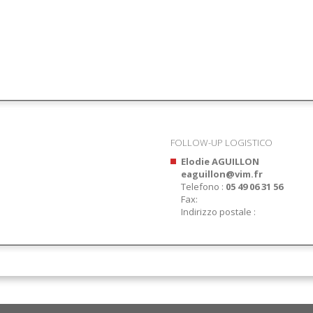
FOLLOW-UP LOGISTICO
Elodie AGUILLON
eaguillon@vim.fr
Telefono :
05 49 06 31 56
Fax:
Indirizzo postale :