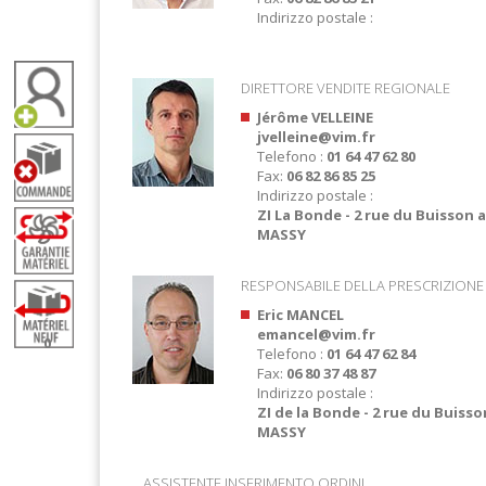
Indirizzo postale :
DIRETTORE VENDITE REGIONALE
Jérôme VELLEINE
jvelleine@vim.fr
Telefono :
01 64 47 62 80
Fax:
06 82 86 85 25
Indirizzo postale :
ZI La Bonde - 2 rue du Buisson au
MASSY
RESPONSABILE DELLA PRESCRIZIONE
Eric MANCEL
emancel@vim.fr
0
Telefono :
01 64 47 62 84
Fax:
06 80 37 48 87
Indirizzo postale :
ZI de la Bonde - 2 rue du Buisson
MASSY
ASSISTENTE INSERIMENTO ORDINI