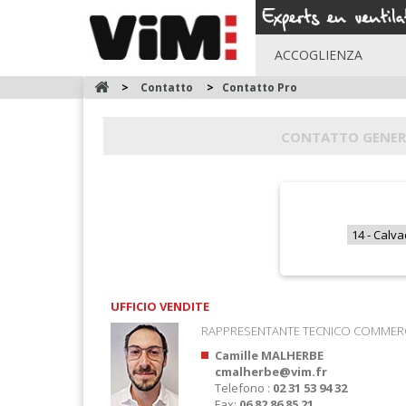
ACCOGLIENZA
>
Contatto
>
Contatto Pro
CONTATTO GENER
UFFICIO VENDITE
RAPPRESENTANTE TECNICO COMMERCI
Camille MALHERBE
cmalherbe@vim.fr
Telefono :
02 31 53 94 32
Fax:
06 82 86 85 21