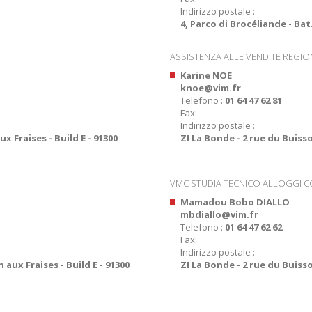
Indirizzo postale :
4, Parco di Brocéliande - Ba
ASSISTENZA ALLE VENDITE REGIO
Karine NOE
knoe@vim.fr
Telefono :
01 64 47 62 81
Fax:
Indirizzo postale :
x Fraises - Build E - 91300
ZI La Bonde - 2 rue du Buisso
VMC STUDIA TECNICO ALLOGGI CO
Mamadou Bobo DIALLO
mbdiallo@vim.fr
Telefono :
01 64 47 62 62
Fax:
Indirizzo postale :
 aux Fraises - Build E - 91300
ZI La Bonde - 2 rue du Buisso