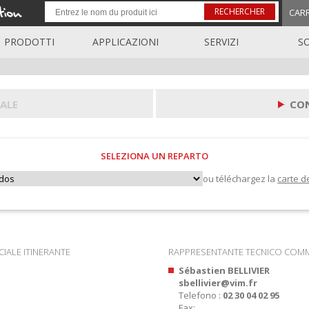
RECHERCHER
CAR
PRODOTTI
APPLICAZIONI
SERVIZI
S
ALE
CO
SELEZIONA UN REPARTO
ou téléchargez la
carte d
ALE ITINERANTE
RAPPRESENTANTE TECNICO COMM
Sébastien BELLIVIER
sbellivier@vim.fr
Telefono :
02 30 04 02 95
Fax: