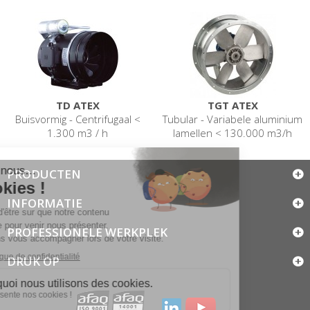
TD ATEX
TGT ATEX
Buisvormig - Centrifugaal <
Tubular - Variabele aluminium
1.300 m3 / h
lamellen < 130.000 m3/h
PRODUCTEN
INFORMATIE
PROFESSIONELE WERKPLEK
DRUK OP