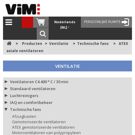
PERSOONLIJKE RUIMTE
Nederlands
[NL]
>
Producten
>
Ventilatie
>
Technische fans
>
ATEX
axiale ventilatoren
VENTILATIE
Ventilatoren C4 400 ° C / 30 min
Standaard ventilatoren
Luchtreinigers
IAQ en comfortbeheer
Technische fans
Afzuigkasten
Gemotoriseerde ventilatoren
ATEX gemotoriseerde ventilatoren
Motorventilatoren van polypropyleen