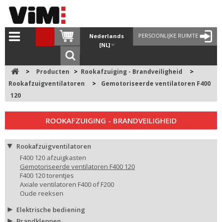
PERSOONLIJKE RUIMTE
Nederlands
[NL]
>
Producten
>
Rookafzuiging - Brandveiligheid
>
Rookafzuigventilatoren
>
Gemotoriseerde ventilatoren F400
120
ROOKAFZUIGING - BRANDVEILIGHEID
Rookafzuigventilatoren
F400 120 afzuigkasten
Gemotoriseerde ventilatoren F400 120
F400 120 torentjes
Axiale ventilatoren F400 of F200
Oude reeksen
Elektrische bediening
Brandkleppen