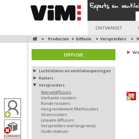
ONTVANGST
>
Producten
>
Diffusie
>
Verspreiders
>
W
We
DIFFUSIE
Luchtinlaten en ventilatieopeningen
Rasters
Verspreiders
Werveldiffusors
Vierkante roosters
Ronde roosters
Hoog rendement filterhouders
Vloerroosters
Lineaire diffusors
Verspreiders met lange worp
Oude reeksen