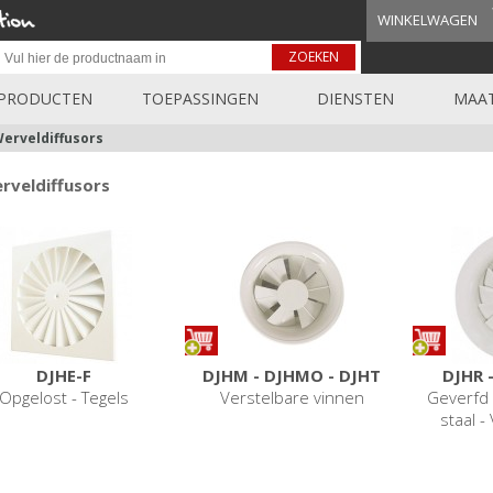
WINKELWAGEN
ZOEKEN
PRODUCTEN
TOEPASSINGEN
DIENSTEN
MAAT
erveldiffusors
rveldiffusors
DJHE-F
DJHM - DJHMO - DJHT
DJHR 
Opgelost - Tegels
Verstelbare vinnen
Geverfd s
staal -