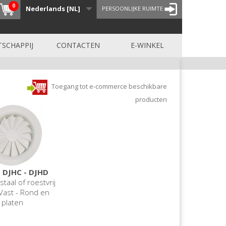
0
Nederlands [NL]
PERSOONLIJKE RUIMTE
SCHAPPIJ
CONTACTEN
E-WINKEL
Toegang tot e-commerce beschikbare
producten
- DJHC - DJHD
taal of roestvrij
 Vast - Rond en
platen