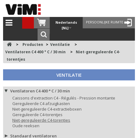
PERSOONLIJKE RUIMTE
Nederlands
[NL]
>
Producten
>
Ventilatie
>
Ventilatoren C4 400 ° C / 30 min
>
Niet-gereguleerde C4-
torentjes
VENTILATIE
Ventilatoren C4 400 ° C / 30 min
Caissons d'extraction C4 - Régulés - Pression montante
Gereguleerde C4 afzuigkasten
Niet-gereguleerde C4-extractieboxen
Gereguleerde C4-torentjes
Niet-gereguleerde C4-torentjes
Oude reeksen
Standaard ventilatoren