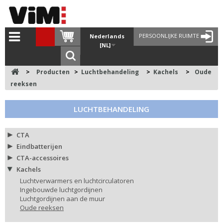
PERSOONLIJKE RUIMTE
Nederlands
[NL]
>
Producten
>
Luchtbehandeling
>
Kachels
>
Oude
reeksen
LUCHTBEHANDELING
CTA
Eindbatterijen
CTA-accessoires
Kachels
Luchtverwarmers en luchtcirculatoren
Ingebouwde luchtgordijnen
Luchtgordijnen aan de muur
Oude reeksen