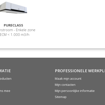
PURECLASS
nstroom - Enkele zone
 ECM < 1.000 m3/h
MATIE
PROFESSIONELE WERKPL
oducten
Maak mijn account
Mijn contacten
ons mee
Mijn persoonlijke informatie
Sitemap