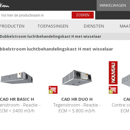
WINKELWAGEN
ZOEKEN
PRODUCTEN
TOEPASSINGEN
DIENSTEN
MAAT
Dubbelstroom luchtbehandelingskast H met wisselaar
bbelstroom luchtbehandelingskast H met wisselaar
CAD HR BASIC H
CAD HR DUO H
CA
enstroom - Reactie -
Tegenstroom - Reactie -
Contre co
ECM < 3400 m3/h
ECM < 5.800 m3/h
ECM