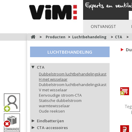
ONTVANGST
>
Producten
>
Luchtbehandeling
>
CTA
>
Du
LUCHTBEHANDELING
CTA
Dubbelstroom luchtbehandelingskast
H met wisselaar
Dubbelstroom luchtbehandelingskast
V met wisselaar
Eenvoudige stroom-CTA
Statische dubbelstroom
warmtewisselaar
Teg
Oude reeksen
Eindbatterijen
CTA-accessoires