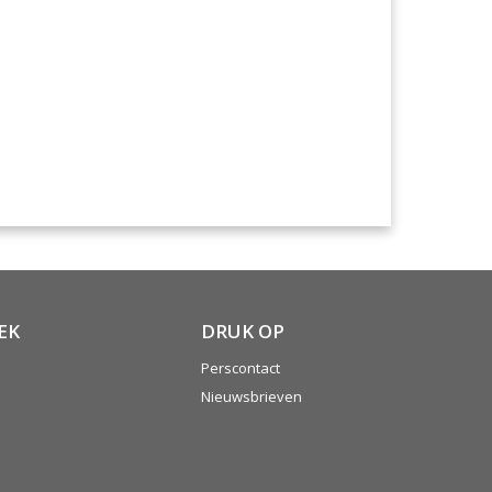
EK
DRUK OP
Perscontact
Nieuwsbrieven