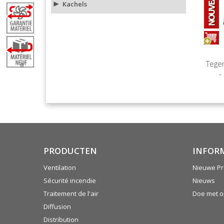
Kachels
Tege
0
-
PRODUCTEN
INFOR
Ventilation
Nieuwe Pr
Sécurité incendie
Nieuws
Traitement de l'air
Doe met 
Diffusion
Distribution