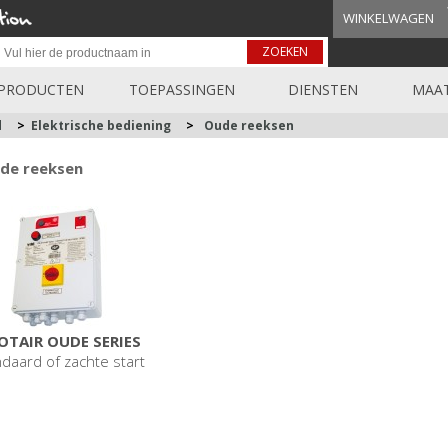
WINKELWAGEN
ZOEKEN
PRODUCTEN
TOEPASSINGEN
DIENSTEN
MAAT
d
>
Elektrische bediening
>
Oude reeksen
de reeksen
OTAIR OUDE SERIES
daard of zachte start