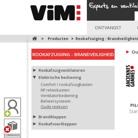
ONTVANGST
>
Producten
>
Rookafzuiging - Brandveilighei
Ou
ROOKAFZUIGING - BRANDVEILIGHEID
Rookafzuigventilatoren
Elektrische bediening
Comfort / rookafzuigkasten
NF relaiskasten
Ventilatorbediening
Beheersysteem
PIL
Oude reeksen
Stan
Brandkleppen
Rookafvoerkleppen