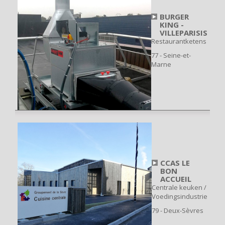
BURGER
KING -
VILLEPARISIS
Restaurantketens
77 - Seine-et-
Marne
CCAS LE
BON
ACCUEIL
Centrale keuken /
Voedingsindustrie
79 - Deux-Sèvres