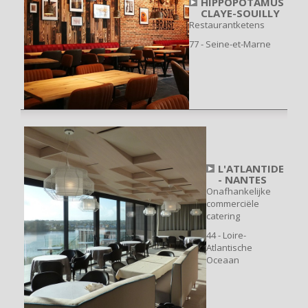
HIPPOPOTAMUS
CLAYE-SOUILLY
Restaurantketens
77 - Seine-et-Marne
L'ATLANTIDE
- NANTES
Onafhankelijke
commerciële
catering
44 - Loire-
Atlantische
Oceaan