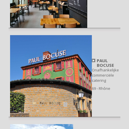
PAUL
BOCUSE
Onafhankelijke
commerciële
catering
69 - Rhône