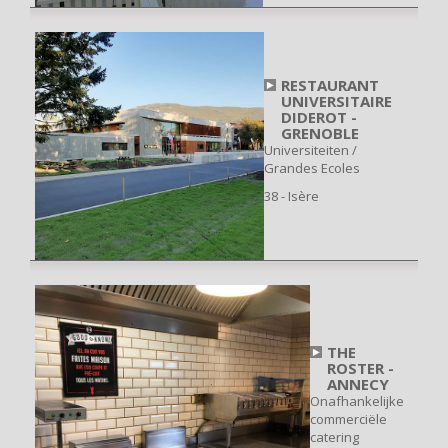
RESTAURANT
UNIVERSITAIRE
DIDEROT -
GRENOBLE
Universiteiten /
Grandes Ecoles
38 - Isère
THE
ROSTER -
ANNECY
Onafhankelijke
commerciële
catering