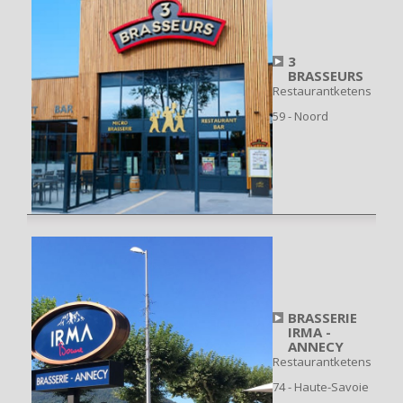
3
BRASSEURS
Restaurantketens
59 - Noord
BRASSERIE
IRMA -
ANNECY
Restaurantketens
74 - Haute-Savoie