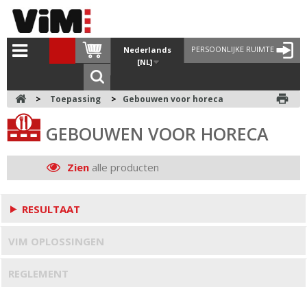
PERSOONLIJKE RUIMTE
Nederlands
[NL]
print
>
Toepassing
>
Gebouwen voor horeca
GEBOUWEN VOOR HORECA
Zien
alle producten
RESULTAAT
VIM OPLOSSINGEN
REGLEMENT