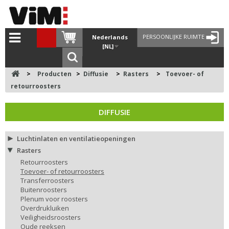
PERSOONLIJKE RUIMTE
Nederlands
[NL]
>
Producten
>
Diffusie
>
Rasters
>
Toevoer- of
retourroosters
DIFFUSIE
Luchtinlaten en ventilatieopeningen
Rasters
Retourroosters
Toevoer- of retourroosters
Transferroosters
Buitenroosters
Plenum voor roosters
Overdrukluiken
Veiligheidsroosters
Oude reeksen