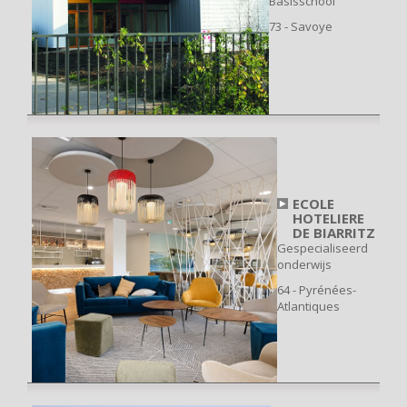
Basisschool
73 - Savoye
ECOLE
HOTELIERE
DE BIARRITZ
Gespecialiseerd
onderwijs
64 - Pyrénées-
Atlantiques