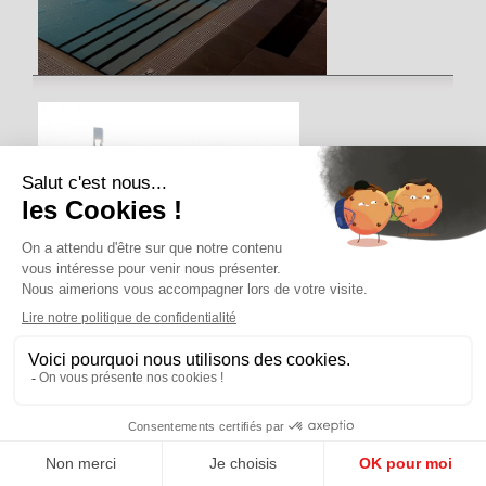
PISCINE ET
PATINOIRE
MUNICIPALE DE
ROYE
Zwembaden /
Aquatische centra
80 - Som
PISCINE