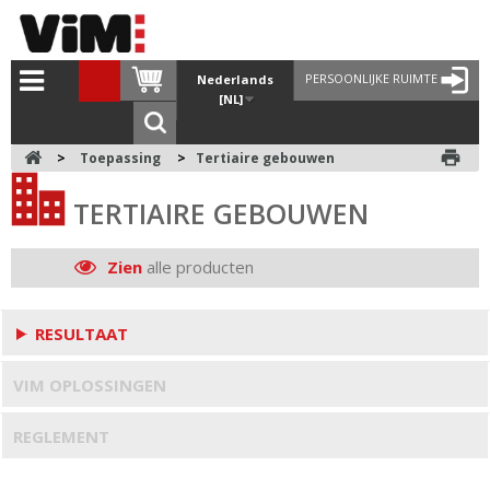
PERSOONLIJKE RUIMTE
Nederlands
[NL]
print
>
Toepassing
>
Tertiaire gebouwen
TERTIAIRE GEBOUWEN
Zien
alle producten
RESULTAAT
VIM OPLOSSINGEN
REGLEMENT