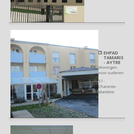
EHPAD
TAMARIS
- AYTRE
Woningen
voor ouderen
17 -
Charente-
Maritime