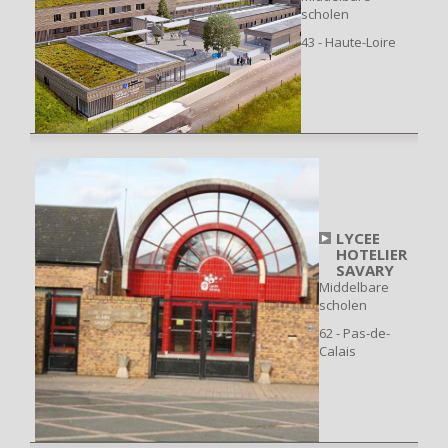
scholen
43 - Haute-Loire
LYCEE
HOTELIER
SAVARY
Middelbare
scholen
62 - Pas-de-
Calais