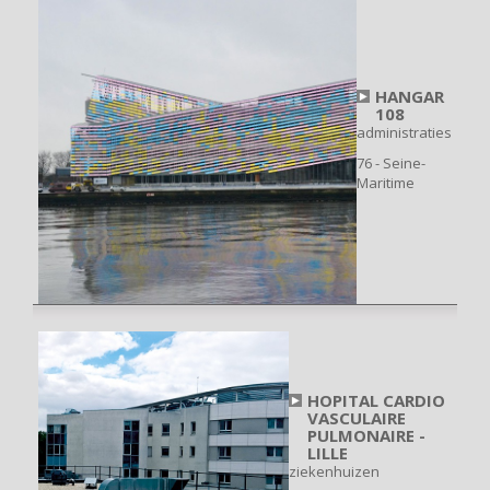
HANGAR
108
administraties
76 - Seine-
Maritime
HOPITAL CARDIO
VASCULAIRE
PULMONAIRE -
LILLE
ziekenhuizen