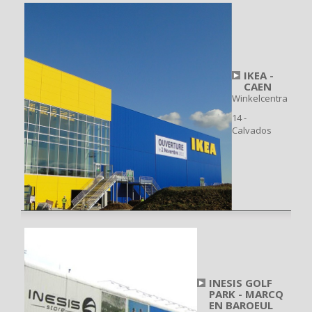
IKEA -
CAEN
Winkelcentra
14 -
Calvados
INESIS GOLF
PARK - MARCQ
EN BAROEUL