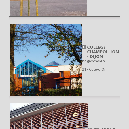
COLLEGE
CHAMPOLLION
- DIJON
hogescholen
21 - Côte-d'Or