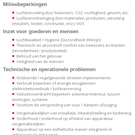
Milieubeperkingen
Luchtvervuiling door bewoners: CO2, vochtigheid, geuren, etc.
Luchtverontreiniging door materialen, producten, uitrusting
(meubels, textiel, constructie, enz.): VOS
Inzet voor goederen en mensen
Luchtkwaliteit / Hygiëne (Gezondheid, Welzijn)
Thermisch en akoestisch comfort van bewoners en klanten
(tevredenheid / productiviteit)
Behoud van het gebouw
Veiligheid van de mensen
Technische en operationele problemen
Voldoende / regelgevende stromen implementeren
Verbruik beperken of energie terugwinnen:
elektriciteitsverbruik / luchtverversing
Geluidsoverdracht beperken: exterieur/interieur, tussen
woningen, systeem
Voorkom de verspreiding van vuur / dampen afzuiging
Vergemakkelijken van installatie, inbedrijfstelling en bediening
Onderhoud / onderhoud op afstand van apparatuur
vergemakkelijken
Apparatuur op een esthetische manier integreren in
gebouwen en gebouwen