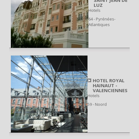
SAINT JEAN DE
LUZ
Hotels
64 - Pyrénées-
Atlantiques
HOTEL ROYAL
HAINAUT -
VALENCIENNES
Hotels
59 - Noord