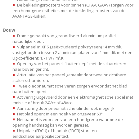
De bekledingsroosters voor binnen (GFAV, GAAV) zorgen voor
een homogene esthetiek met de bekledingsroosters van de
AVANTAGE-luiken.
Bouw
Frame gemaakt van geanodiseerd aluminium profiel,
natuurlijke kleur.
Vulpaneel in XPS (geëxtrudeerd polystyreen) 14 mm dik,
vastgehouden tussen 2 aluminium platen van 1 mm dik met een
Ug-coëfficiënt: 1,71 W / m².K.
Opening van het paneel: "buitenklep" met de scharnieren
naar boven gericht.
Articulatie van het paneel gemaakt door twee onzichtbare
stalen scharnieren.
Twee oleopneumatische veren zorgen ervoor dat het blad
naar buiten opent.
Activering uitgevoerd door een elektromagnetische spoel met
emissie of breuk 24Vcc of 48Vcc.
Aansturing door pneumatische cilinder ook mogelijk.
Het blad opent in een hoek van ongeveer 60°.
Het paneel is voorzien van een handgreep waarmee de
opening handmatig kan worden gereset.
Unipolair (FDCU) of bipolair (FDCB) start- en
eindschakelaarpositiecontact.