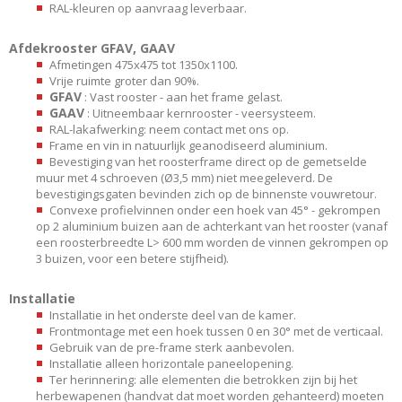
RAL-kleuren op aanvraag leverbaar.
Afdekrooster GFAV, GAAV
Afmetingen 475x475 tot 1350x1100.
Vrije ruimte groter dan 90%.
GFAV
: Vast rooster - aan het frame gelast.
GAAV
: Uitneembaar kernrooster - veersysteem.
RAL-lakafwerking: neem contact met ons op.
Frame en vin in natuurlijk geanodiseerd aluminium.
Bevestiging van het roosterframe direct op de gemetselde
muur met 4 schroeven (Ø3,5 mm) niet meegeleverd. De
bevestigingsgaten bevinden zich op de binnenste vouwretour.
Convexe profielvinnen onder een hoek van 45° - gekrompen
op 2 aluminium buizen aan de achterkant van het rooster (vanaf
een roosterbreedte L> 600 mm worden de vinnen gekrompen op
3 buizen, voor een betere stijfheid).
Installatie
Installatie in het onderste deel van de kamer.
Frontmontage met een hoek tussen 0 en 30° met de verticaal.
Gebruik van de pre-frame sterk aanbevolen.
Installatie alleen horizontale paneelopening.
Ter herinnering: alle elementen die betrokken zijn bij het
herbewapenen (handvat dat moet worden gehanteerd) moeten