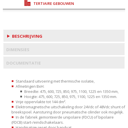
TERTIAIRE GEBOUWEN
BESCHRIJVING
DIMENSIES
DOCUMENTATIE
Standaard uitvoering met thermische isolatie,
Afmetingen BxH:
Breedte: 475, 600, 725, 850, 975, 1100, 1225 en 1350 mm,
Hoogte: 475, 600, 725, 850, 975, 1100, 1225 en 1350 mm.
Vrije oppervlakte tot 144 dm².
Elektromagnetische uitschakeling door 24Vdc of 48Vdc shunt of
breekspoel. Aansturing door pneumatische cilinder ook mogelijk.
In de fabriek gemonteerde unipolaire (FDCU) of bipolaire
(FDCB) start-/eindschakelaars.
Handmatige reset door handvat.