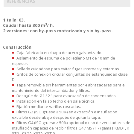
REFERENCIAS
1 talla: 03.
3
Caudal hasta 300 m
/ h.
2 versiones: con by-pass motorizado y sin by-pass.
Construcción
Caja fabricada en chapa de acero galvanizado.
Aislamiento de espuma de polietileno M1 de 10 mm de
espesor.
Sellado cuidadoso para evitar fugas internas y externas.
Grifos de conexión circular con juntas de estanqueidad clase
D.
Tapa removible sin herramientas por 4 abrazaderas para el
mantenimiento del intercambiador y filtros.
Desagüe de Ø1 / 2 '' para evacuación de condensados.
Instalación en falso techo o en sala técnica.
Fijación mediante varillas roscadas.
Filtros G2 (ISO grueso ≥ 50%) en extracción e insuflación
extraíble desde abajo después de quitar la tapa.
Filtros G4 (ISO grueso ≥ 50%) opcional o uso de ventiladores de
insuflación capaces de recibir filtros G4 / M5 / F7 (gamas KMDT, K
STD , KSDA, KSTA, KSTV).