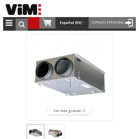
ESPACIO PERSONAL
Español [ES]
Ver más grande