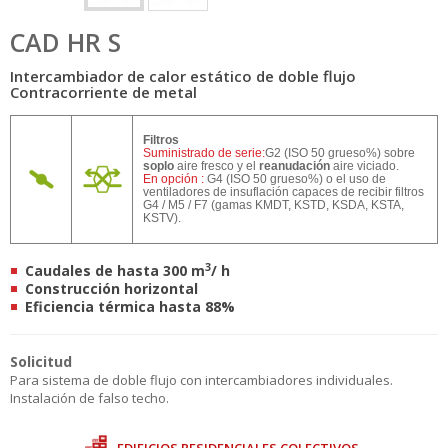
CAD HR S
Intercambiador de calor estático de doble flujo
Contracorriente de metal
Filtros
Suministrado de serie:
G2 (ISO 50 grueso%) sobre
soplo
aire fresco y el
reanudación
aire viciado.
En opción :
G4 (ISO 50 grueso%) o el uso de
ventiladores de insuflación capaces de recibir filtros
G4 / M5 / F7 (gamas KMDT, KSTD, KSDA, KSTA,
KSTV).
3
Caudales de hasta 300 m
/ h
Construcción horizontal
Eficiencia térmica hasta 88%
Solicitud
Para sistema de doble flujo con intercambiadores individuales.
Instalación de falso techo.
EDIFICIOS RESIDENCIALES COLECTIVOS