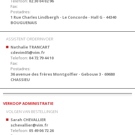
Telefoon:
02 30 04 02 96
Fax:
Postadres:
1 Rue Charles Lindbergh - Le Concorde - Hall G - 44340
BOUGUENAIS
ASSISTENT ORDERINVOER
Nathalie TRANCART
cdevim05@vim.fr
Telefoon:
04 72 79 44 10
Fax:
Postadres:
36 avenue des frères Montgolfier - Gebouw 3 - 69680
CHASSIEU
VERKOOP ADMINISTRATIE
VOLGEN VAN BESTELLINGEN
Sarah CHEVALLIER
schevallier@vim.fr
Telefoon:
05 49 06 72 26