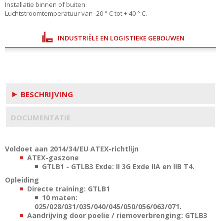
Installatie binnen of buiten.
Luchtstroomtemperatuur van -20 ° C tot + 40 ° C.
INDUSTRIËLE EN LOGISTIEKE GEBOUWEN
BESCHRIJVING
DOCUMENTATIE
Voldoet aan 2014/34/EU ATEX-richtlijn
ATEX-gaszone
GTLB1 - GTLB3 Exde: II 3G Exde IIA en IIB T4.
Opleiding
Directe training: GTLB1
10 maten:
025/028/031/035/040/045/050/056/063/071.
Aandrijving door poelie / riemoverbrenging: GTLB3