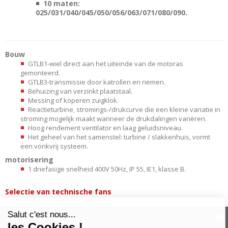
10 maten:
025/031/040/045/050/056/063/071/080/090.
Bouw
GTLB1-wiel direct aan het uiteinde van de motoras
gemonteerd.
GTLB3-transmissie door katrollen en riemen.
Behuizing van verzinkt plaatstaal.
Messing of koperen zuigklok.
Reactieturbine, stromings-/drukcurve die een kleine variatie in
stroming mogelijk maakt wanneer de drukdalingen variëren.
Hoog rendement ventilator en laag geluidsniveau.
Het geheel van het samenstel: turbine / slakkenhuis, vormt
een vonkvrij systeem.
motorisering
1 driefasige snelheid 400V 50Hz, IP 55, IE1, klasse B.
Selectie van technische fans
PRODUCTEN