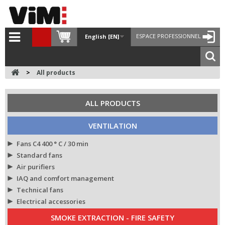
ESPACE PROFESSIONNEL
English [EN]
>
All products
ALL PRODUCTS
VENTILATION
Fans C4 400 ° C / 30 min
Standard fans
Air purifiers
IAQ and comfort management
Technical fans
Electrical accessories
SMOKE EXTRACTION - FIRE SAFETY