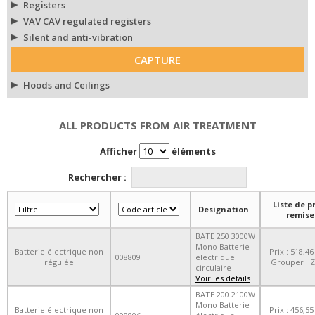
Registers
VAV CAV regulated registers
Silent and anti-vibration
CAPTURE
Hoods and Ceilings
ALL PRODUCTS FROM AIR TREATMENT
Afficher
éléments
Rechercher :
Liste de pr
Designation
remise
BATE 250 3000W
Mono Batterie
Batterie électrique non
Prix : 518,46
008809
électrique
régulée
Grouper : Z
circulaire
Voir les détails
BATE 200 2100W
Mono Batterie
Batterie électrique non
Prix : 456,55