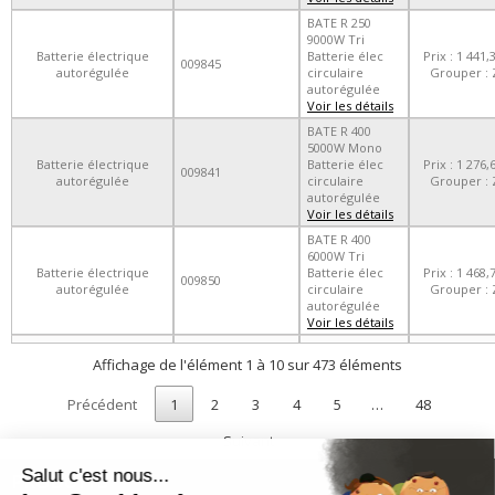
BATE R 250
9000W Tri
Batterie électrique
Batterie élec
Prix : 1 441,
009845
autorégulée
circulaire
Grouper : 
autorégulée
Voir les détails
BATE R 400
5000W Mono
Batterie électrique
Batterie élec
Prix : 1 276,
009841
autorégulée
circulaire
Grouper : 
autorégulée
Voir les détails
BATE R 400
6000W Tri
Batterie électrique
Batterie élec
Prix : 1 468,
009850
autorégulée
circulaire
Grouper : 
autorégulée
Voir les détails
Affichage de l'élément 1 à 10 sur 473 éléments
Précédent
1
2
3
4
5
…
48
Suivant
PRODUITS