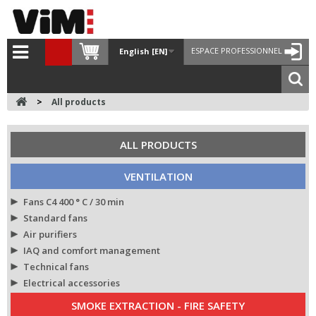
ESPACE PROFESSIONNEL
English [EN]
>
All products
ALL PRODUCTS
VENTILATION
Fans C4 400 ° C / 30 min
Standard fans
Air purifiers
IAQ and comfort management
Technical fans
Electrical accessories
SMOKE EXTRACTION - FIRE SAFETY