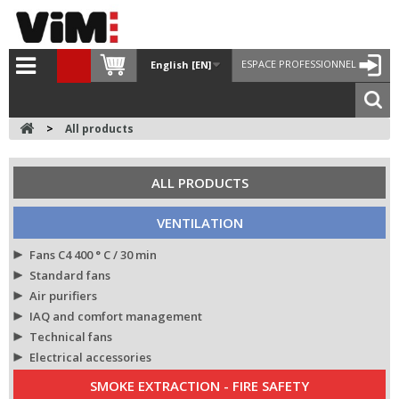
ESPACE PROFESSIONNEL
English [EN]
>
All products
ALL PRODUCTS
VENTILATION
Fans C4 400 ° C / 30 min
Standard fans
Air purifiers
IAQ and comfort management
Technical fans
Electrical accessories
SMOKE EXTRACTION - FIRE SAFETY