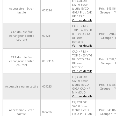
EPJ COLOR
SW1.0 Ecran
Accessoire - Ecran
tactile EVCO
Prix : 849,86
009286
tactile
GIGA Plus CAD
Grouper : Y
HR BASIC
Voir les détails
CAD HR MINI
TOP E 450 VTD
CTA double flux
BP EVCO CTA
Prix : 9 248,
échangeur contre
006211
DF sans
Grouper : 
courant
batterie
Voir les détails
CAD HR MINI
TOP E 450 VTG
CTA double flux
BP EVCO CTA
Prix : 9 248,
échangeur contre
006211G
DF sans
Grouper : 
courant
batterie
Voir les détails
EPJ COLOR
SW1.0 Ecran
tactile EVCO
Prix : 849,86
Accessoire écran tactile
009283
GIGA CAD HR
Grouper : Y
MINI/DUO
Voir les détails
EPJ COLOR
SW1.0 Ecran
Accessoire - Ecran
tactile EVCO
Prix : 849,86
009286
tactile
GIGA Plus CAD
Grouper : Y