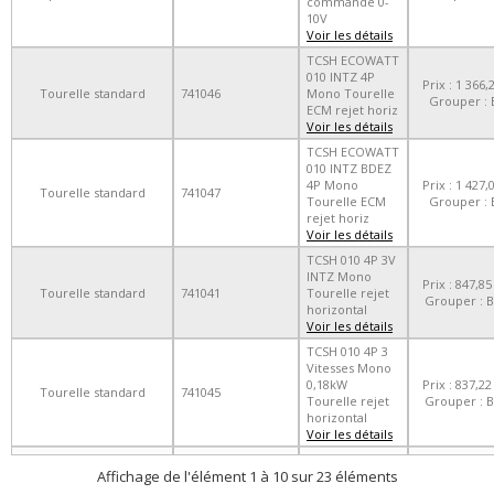
commande 0-
10V
Voir les détails
TCSH ECOWATT
010 INTZ 4P
Prix : 1 366,
Tourelle standard
741046
Mono Tourelle
Grouper : 
ECM rejet horiz
Voir les détails
TCSH ECOWATT
010 INTZ BDEZ
4P Mono
Prix : 1 427,
Tourelle standard
741047
Tourelle ECM
Grouper : 
rejet horiz
Voir les détails
TCSH 010 4P 3V
INTZ Mono
Prix : 847,85
Tourelle standard
741041
Tourelle rejet
Grouper : B
horizontal
Voir les détails
TCSH 010 4P 3
Vitesses Mono
0,18kW
Prix : 837,22
Tourelle standard
741045
Tourelle rejet
Grouper : B
horizontal
Voir les détails
Affichage de l'élément 1 à 10 sur 23 éléments