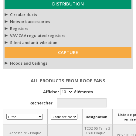
DISTRIBUTION
Circular ducts
Network accessories
Registers
VAV CAV regulated registers
Silent and anti-vibration
CAPTURE
Hoods and Ceilings
ALL PRODUCTS FROM ROOF FANS
Afficher
éléments
Rechercher :
Liste de pr
Designation
remise
TCDZ 05 Taille 3
Accessoire - Plaque
D 500 Plaque
Prix : 80,63 