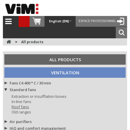
ESPACE PROFESSIONNEL
English [EN]
>
All products
ALL PRODUCTS
VENTILATION
Fans C4 400 ° C / 30 min
Standard fans
Extraction or insufflation boxes
In-line fans
Roof fans
Old ranges
Air purifiers
IAQ and comfort management