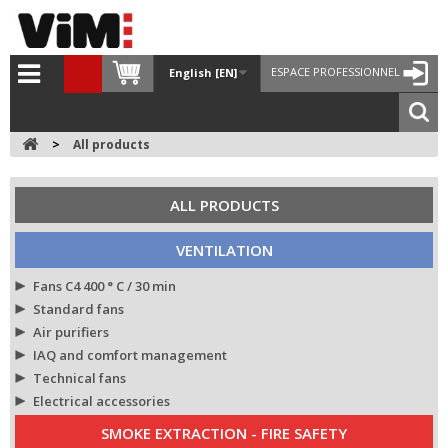
ESPACE PROFESSIONNEL
English [EN]
>
All products
ALL PRODUCTS
VENTILATION
Fans C4 400 ° C / 30 min
Standard fans
Air purifiers
IAQ and comfort management
Technical fans
Electrical accessories
SMOKE EXTRACTION - FIRE SAFETY