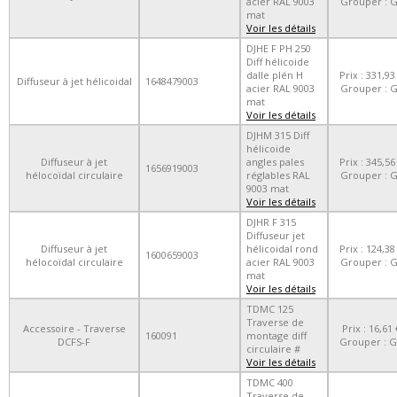
acier RAL 9003
Grouper : 
mat
Voir les détails
DJHE F PH 250
Diff hélicoide
dalle plén H
Prix : 331,93
Diffuseur à jet hélicoidal
1648479003
acier RAL 9003
Grouper : 
mat
Voir les détails
DJHM 315 Diff
hélicoide
Diffuseur à jet
angles pales
Prix : 345,56
1656919003
hélocoïdal circulaire
réglables RAL
Grouper : 
9003 mat
Voir les détails
DJHR F 315
Diffuseur jet
Diffuseur à jet
hélicoidal rond
Prix : 124,38
1600659003
hélocoïdal circulaire
acier RAL 9003
Grouper : 
mat
Voir les détails
TDMC 125
Traverse de
Accessoire - Traverse
Prix : 16,61 
160091
montage diff
DCFS-F
Grouper : 
circulaire #
Voir les détails
TDMC 400
Traverse de