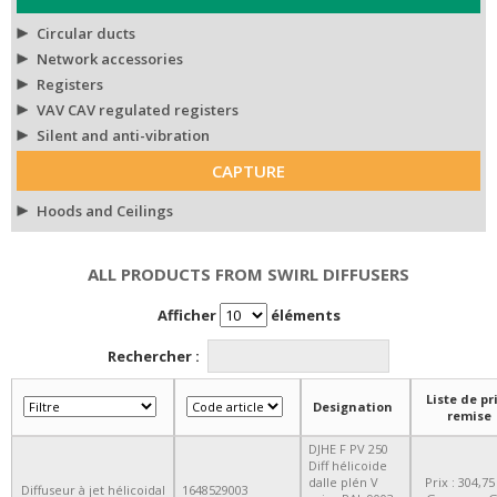
Circular ducts
Network accessories
Registers
VAV CAV regulated registers
Silent and anti-vibration
CAPTURE
Hoods and Ceilings
ALL PRODUCTS FROM SWIRL DIFFUSERS
Afficher
éléments
Rechercher :
Liste de pri
Designation
remise
DJHE F PV 250
Diff hélicoide
dalle plén V
Prix : 304,75
Diffuseur à jet hélicoidal
1648529003