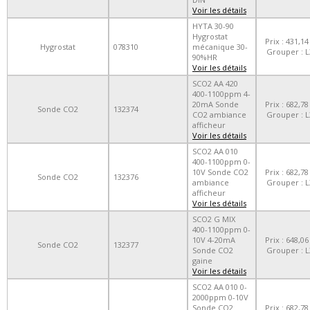
Voir les détails
HYTA 30-90
Hygrostat
Prix : 431,14
Hygrostat
078310
mécanique 30-
Grouper : L
90%HR
Voir les détails
SCO2 AA 420
400-1100ppm 4-
20mA Sonde
Prix : 682,78
Sonde CO2
132374
CO2 ambiance
Grouper : L
afficheur
Voir les détails
SCO2 AA 010
400-1100ppm 0-
10V Sonde CO2
Prix : 682,78
Sonde CO2
132376
ambiance
Grouper : L
afficheur
Voir les détails
SCO2 G MIX
400-1100ppm 0-
10V 4-20mA
Prix : 648,06
Sonde CO2
132377
Sonde CO2
Grouper : L
gaine
Voir les détails
SCO2 AA 010 0-
2000ppm 0-10V
Sonde CO2
Prix : 682,78