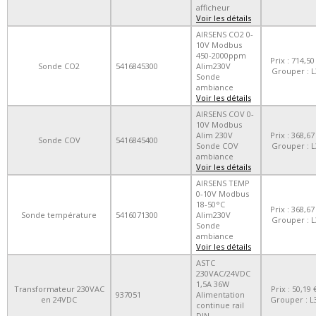
afficheur
Voir les détails
AIRSENS CO2 0-
10V Modbus
450-2000ppm
Prix : 714,50
Sonde CO2
5416845300
Alim230V
Grouper : L
Sonde
ambiance
Voir les détails
AIRSENS COV 0-
10V Modbus
Alim 230V
Prix : 368,67
Sonde COV
5416845400
Sonde COV
Grouper : L
ambiance
Voir les détails
AIRSENS TEMP
0-10V Modbus
18-50°C
Prix : 368,67
Sonde température
5416071300
Alim230V
Grouper : L
Sonde
ambiance
Voir les détails
ASTC
230VAC/24VDC
1,5A 36W
Transformateur 230VAC
Prix : 50,19 
937051
Alimentation
en 24VDC
Grouper : L
continue rail
DIN