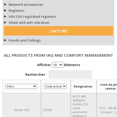
Network accessories
Registers
VAV CAV regulated registers
Silent and anti-vibration
CAPTURE
Hoods and Ceilings
ALL PRODUCTS FROM IAQ AND COMFORT MANAGEMENT
Afficher
éléments
Rechercher :
Liste de pri
Designation
remise
ACO2 400-
5000ppm
Sonde CO2
noire
Prix : 109,48
Sonde CO2
132353
autonome
Grouper : L
ambiance