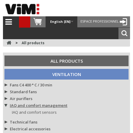
ESPACE PROFESSIONNEL
English [EN]
>
All products
ALL PRODUCTS
VENTILATION
Fans C4 400 ° C / 30 min
Standard fans
Air purifiers
IAQ and comfort management
IAQ and comfort sensors
Technical fans
Electrical accessories