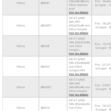
236x260x48mm
Prix : 56,44 
Filtres
680941
Filtre charbon
Grouper : L
actif
Voir les détails
FIFI F7 ePM1
50% HPE
Prix : 141,33
Filtres
680330T
425x472x48 mm
Grouper : B
Filtre miniplis
Voir les détails
FIFI F7 ePM1
55% 525x512x96
Prix : 157,19
Filtres
680318
mm Filtre
Grouper : B
miniplis
Voir les détails
FIFI F7 ePM1
55% 473x494x98
Prix : 211,37
Filtres
680610
mm Filtre
Grouper : B
miniplis HPE
Voir les détails
FIFI F7 ePM1
50% HPE
Prix : 210,81
Filtres
680418T
543x690x48 mm
Grouper : B
Filtre miniplis
Voir les détails
FIFI F7 ePM1
55% 505x562x96
Prix : 167,35
Filtres
680314
mm Filtre
Grouper : B