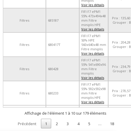
miniplis
Voir les détails
FIFI F7 ePM1
55% 473x494x48
Prix : 135,60
Filtres
685187
mm Filtre
Grouper : B
miniplis HPE
Voir les détails
FIFI F7 ePM1
50% HPE
Prix : 204,28
Filtres
680417T
560x640x48 mm
Grouper : B
Filtre miniplis
Voir les détails
FIFI F7 ePM1
55% 541x690x96
Prix : 234,79
Filtres
680428
mm Filtre
Grouper : B
miniplis
Voir les détails
FIFI F7 ePM1
55% 592x592x98
Prix : 270,57
Filtres
680233
mm Filtre
Grouper : B
miniplis HPE
Voir les détails
Affichage de l'élément 1 à 10 sur 179 éléments
Précédent
1
2
3
4
5
…
18