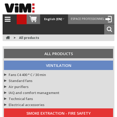
ESPACE PROFESSIONNEL
English [EN]
>
All products
ALL PRODUCTS
VENTILATION
Fans C4 400 ° C / 30 min
Standard fans
Air purifiers
IAQ and comfort management
Technical fans
Electrical accessories
SMOKE EXTRACTION - FIRE SAFETY