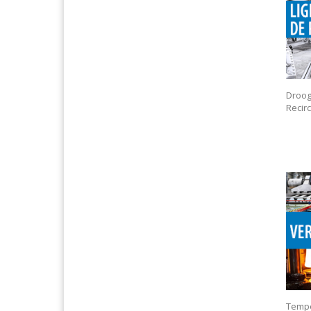
Droo
Recir
Tempe