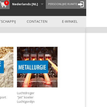
0
Nederlands [NL]
PERSOONLIJKE RUIMTE
SCHAPPIJ
CONTACTEN
E-WINKEL
Luchtdroger
port
"Jet" koeler
Luchtgordijn