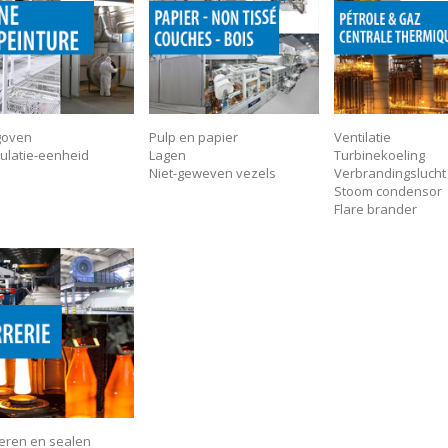
goven
Pulp en papier
Ventilatie
culatie-eenheid
Lagen
Turbinekoeling
Niet-geweven vezels
Verbrandingslucht
Stoom condensor
Flare brander
ren en sealen