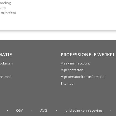
oeling
vorm
ng koeling
MATIE
PROFESSIONELE WERKPL
oducten
Maak mijn account
Mijn contacten
ons mee
Mijn persoonlijke informatie
Sitemap
CGV
AVG
Juridische kennisgeving