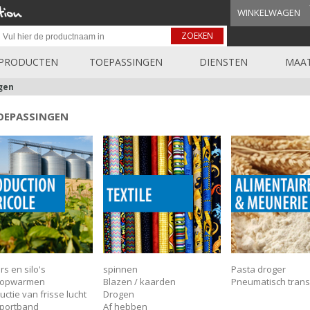
WINKELWAGEN
ZOEKEN
PRODUCTEN
TOEPASSINGEN
DIENSTEN
MAAT
gen
OEPASSINGEN
s en silo's
spinnen
Pasta droger
t opwarmen
Blazen / kaarden
Pneumatisch trans
uctie van frisse lucht
Drogen
portband
Af hebben