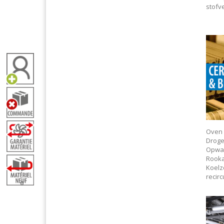
stofv
Oven
Droge
Opwa
Rooka
Koel
recirc
0