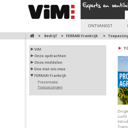
ONTVANGST
>
Bedrijf
>
FERRARI Frankrijk
>
Toepassin
T
VIM
Onze opdrachten
Onze middelen
Doe met ons mee
FERRARI Frankrijk
Presentatie
Toepassingen
Droger
Luch
Introd
Trans