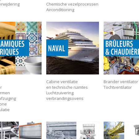
erwijdering
Chemische vezelprocessen
Airconditioning
Cabine ventilatie
Brander ventilator
r
en technische ruimtes
Tochtventilator
rmen
Luchtzuivering
fzuiging
verbrandingsovens
zone
ulatie