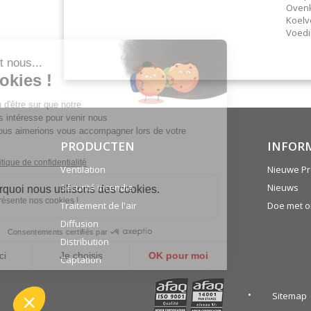
Ovenk
Koel
Voedi
PRODUCTEN
INFOR
Ventilation
Nieuwe Pr
Sécurité incendie
Nieuws
Traitement de l'air
Doe met 
Diffusion
Distribution
Captation
Sitemap