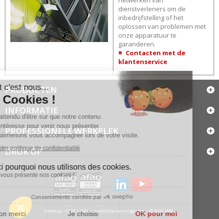
dienstverleners om de
inbedrijfstelling of het
oplossen van problemen met
onze apparatuur te
garanderen.
Contacten met de
klantenservice
PRODUCTEN
INFORMATIE
PROFESSIONELE WERKPLEK
DRUK OP
Sitemap
CGV
AVG
Juridische kennisgeving
© 2026 VIM