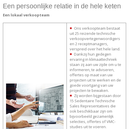
Een persoonlijke relatie in de hele keten
Een lokaal verkoopteam
Ons verkoopteam bestaat
uit 25 reizende technische
verkoopvertegenwoordigers
en 2 receptmanagers,
verspreid over het hele land.
Dankzij hun gedegen
ervaring in klimaattechniek
staan zij aan uw zijde om u te
informeren, te adviseren,
offertes op maat van uw
projecten uit te werken en de
goede voortgang van uw
projecten te bewaken.
Zij worden bijgestaan door
15 Sedentaire Technische
Sales Representatives die
ook beschikbaar zijn om
bijvoorbeeld gezamenlijk
selecties, offertes of VMC-
studies uit te voeren.