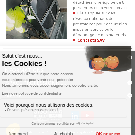
détachées, une équipe de 8
personnes est à votre service.
Elle s’appuie sur des
réseaux nationaux de
prestataires pour assurer les
mises en service ou le
dépannage de nos matériels.
Contacts SAV
PRODUITS
INFORMATIONS
ESPACE PROFESSIONNEL
PRESSE
Plan du site
CGV
RGPD
Mentions légales
© 2026 VIM