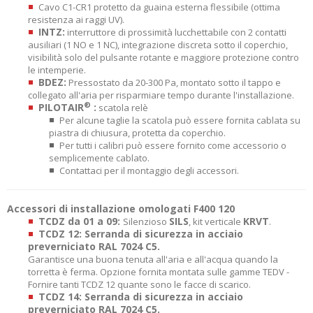
Cavo C1-CR1 protetto da guaina esterna flessibile (ottima
resistenza ai raggi UV).
INTZ:
interruttore di prossimità lucchettabile con 2 contatti
ausiliari (1 NO e 1 NC), integrazione discreta sotto il coperchio,
visibilità solo del pulsante rotante e maggiore protezione contro
le intemperie.
BDEZ:
Pressostato da 20-300 Pa, montato sotto il tappo e
collegato all'aria per risparmiare tempo durante l'installazione.
®
PILOTAIR
:
scatola relè
Per alcune taglie la scatola può essere fornita cablata su
piastra di chiusura, protetta da coperchio.
Per tutti i calibri può essere fornito come accessorio o
semplicemente cablato.
Contattaci per il montaggio degli accessori.
Accessori di installazione omologati F400 120
TCDZ da 01 a 09:
SILS
KRVT
Silenzioso
, kit verticale
.
TCDZ 12: Serranda di sicurezza in acciaio
preverniciato RAL 7024 C5.
Garantisce una buona tenuta all'aria e all'acqua quando la
torretta è ferma. Opzione fornita montata sulle gamme TEDV -
Fornire tanti TCDZ 12 quante sono le facce di scarico.
TCDZ 14: Serranda di sicurezza in acciaio
preverniciato RAL 7024 C5.