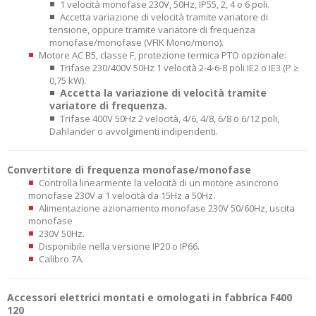
1 velocità monofase 230V, 50Hz, IP55, 2, 4 o 6 poli.
Accetta variazione di velocità tramite variatore di
tensione, oppure tramite variatore di frequenza
monofase/monofase (VFIK Mono/mono).
Motore AC B5, classe F, protezione termica PTO opzionale:
Trifase 230/400V 50Hz 1 velocità 2-4-6-8 poli IE2 o IE3 (P ≥
0,75 kW).
Accetta la variazione di velocità tramite
variatore di frequenza.
Trifase 400V 50Hz 2 velocità, 4/6, 4/8, 6/8 o 6/12 poli,
Dahlander o avvolgimenti indipendenti.
Convertitore di frequenza monofase/monofase
Controlla linearmente la velocità di un motore asincrono
monofase 230V a 1 velocità da 15Hz a 50Hz.
Alimentazione azionamento monofase 230V 50/60Hz, uscita
monofase
230V 50Hz.
Disponibile nella versione IP20 o IP66.
Calibro 7A.
Accessori elettrici montati e omologati in fabbrica F400
120