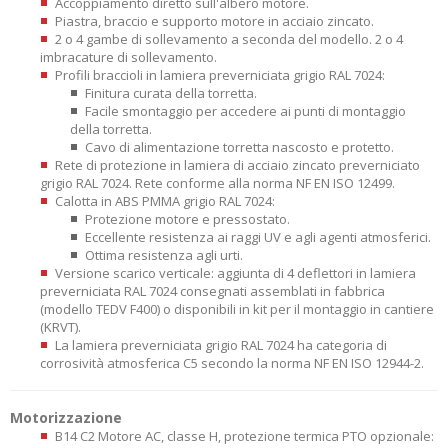
Accoppiamento diretto sull'albero motore.
Piastra, braccio e supporto motore in acciaio zincato.
2 o 4 gambe di sollevamento a seconda del modello. 2 o 4
imbracature di sollevamento.
Profili braccioli in lamiera preverniciata grigio RAL 7024:
Finitura curata della torretta.
Facile smontaggio per accedere ai punti di montaggio
della torretta.
Cavo di alimentazione torretta nascosto e protetto.
Rete di protezione in lamiera di acciaio zincato preverniciato
grigio RAL 7024. Rete conforme alla norma NF EN ISO 12499.
Calotta in ABS PMMA grigio RAL 7024:
Protezione motore e pressostato.
Eccellente resistenza ai raggi UV e agli agenti atmosferici.
Ottima resistenza agli urti.
Versione scarico verticale: aggiunta di 4 deflettori in lamiera
preverniciata RAL 7024 consegnati assemblati in fabbrica
(modello TEDV F400) o disponibili in kit per il montaggio in cantiere
(KRVT).
La lamiera preverniciata grigio RAL 7024 ha categoria di
corrosività atmosferica C5 secondo la norma NF EN ISO 12944-2.
Motorizzazione
B14 C2 Motore AC, classe H, protezione termica PTO opzionale: