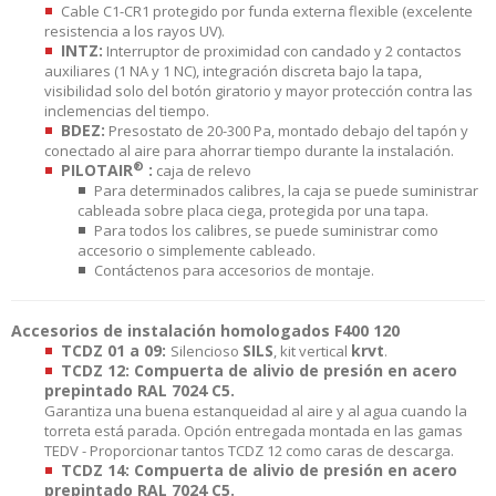
Cable C1-CR1 protegido por funda externa flexible (excelente
resistencia a los rayos UV).
INTZ:
Interruptor de proximidad con candado y 2 contactos
auxiliares (1 NA y 1 NC), integración discreta bajo la tapa,
visibilidad solo del botón giratorio y mayor protección contra las
inclemencias del tiempo.
BDEZ:
Presostato de 20-300 Pa, montado debajo del tapón y
conectado al aire para ahorrar tiempo durante la instalación.
®
PILOTAIR
:
caja de relevo
Para determinados calibres, la caja se puede suministrar
cableada sobre placa ciega, protegida por una tapa.
Para todos los calibres, se puede suministrar como
accesorio o simplemente cableado.
Contáctenos para accesorios de montaje.
Accesorios de instalación homologados F400 120
TCDZ 01 a 09:
SILS
krvt
Silencioso
, kit vertical
.
TCDZ 12: Compuerta de alivio de presión en acero
prepintado RAL 7024 C5.
Garantiza una buena estanqueidad al aire y al agua cuando la
torreta está parada. Opción entregada montada en las gamas
TEDV - Proporcionar tantos TCDZ 12 como caras de descarga.
TCDZ 14: Compuerta de alivio de presión en acero
prepintado RAL 7024 C5.