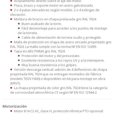
Acoplamiento directo sobre el eje del motor.
Placa, brazo y soporte motor en acero galvanizado.
2 o 4 patas elevadoras según modelo. 2 o 4 eslingas de
elevación.
Moldura de brazos en chapa prelacada gris RAL 7024:
Buen acabado de la torre.
Fácil desmontaje para acceder a los puntos de montaje
de la torreta.
Cable de alimentación de torreta oculto y protegido.
Malla de protección en chapa de acero zincado prepintado gris
RAL 7024. La malla cumple con la norma NF EN ISO 12499.
Tapa en ABS PMMA gris RAL 7024:
Protección del motor y del presostato.
Excelente resistencia a los rayos UV y a la intemperie.
Muy buena resistencia a los golpes.
Versión descarga vertical: adición de 4 deflectores de chapa
prepintada RAL 7024 que se entregan montados de fábrica
(modelo TEDV F400) o disponibles en kit para montaje en obra
(KRVT).
La chapa prepintada de color gris RAL 7024 tiene la categoría
de corrosividad atmosférica C5 según NF EN ISO 12944-2.
Motorización
Motor B14 C2 AC, clase H, protección térmica PTO opcional: