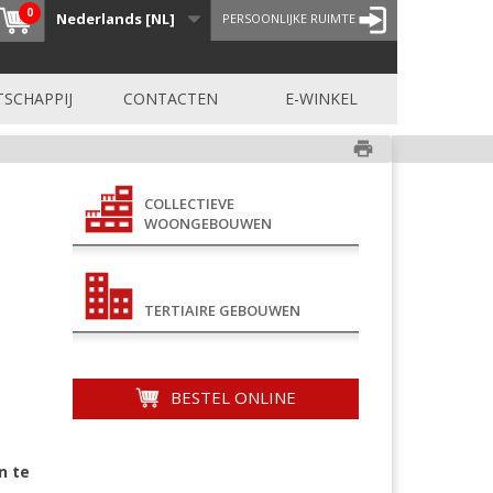
0
Nederlands [NL]
PERSOONLIJKE RUIMTE
SCHAPPIJ
CONTACTEN
E-WINKEL
print
COLLECTIEVE
WOONGEBOUWEN
TERTIAIRE GEBOUWEN
BESTEL ONLINE
n te