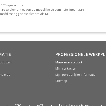
 10" type schroef.
t regelelement geven de mogelijke stroominstellingen aan.
afdichting geclassificeerd als M1.
MATIE
PROFESSIONELE WERKPL
oducten
Maak mijn account
Mijn contacten
ons mee
Mijn persoonlijke informatie
Sitemap
CGV
AVG
Juridische kennisgeving