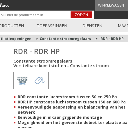
WINKELWAGEN
ZOEKEN
PRODUCTEN
TOEPASSINGEN
DIENSTEN
MAAT
ntilatieopeningen
>
Constante stroomregelaars
>
RDR - RDR HP
RDR - RDR HP
Constante stroomregelaars
Verstelbare kunststoffen - Constante stroom
RDR constante luchtstroom tussen 50 en 250 Pa
RDR HP constante luchtstroom tussen 150 en 600 Pa
Vereenvoudigde aanpassing en balancering van het
netwerk
Eenvoudige in elkaar grijpende montage
Mogelijkheid om het gewenste debiet ter plaatse aa
passen