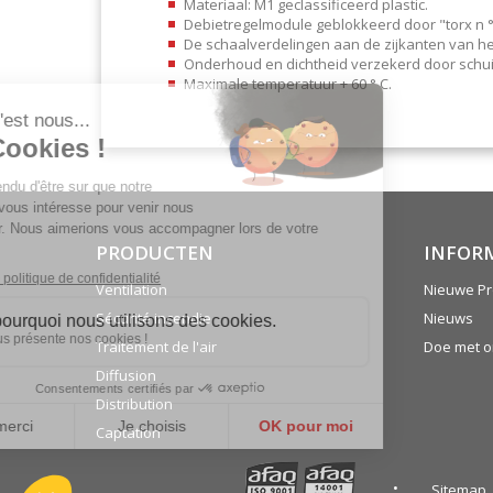
Materiaal: M1 geclassificeerd plastic.
Debietregelmodule geblokkeerd door "torx n °
De schaalverdelingen aan de zijkanten van he
Onderhoud en dichtheid verzekerd door schuim
Maximale temperatuur + 60 ° C.
PRODUCTEN
INFOR
Ventilation
Nieuwe Pr
Sécurité incendie
Nieuws
Traitement de l'air
Doe met 
Diffusion
Distribution
Captation
Sitemap