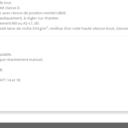
e tour.
té classe D.
e avec renvoi de position monté/câblé.
uliquement, à régler sur chantier.
sement M0 ou A2-s1, d0.
3
sité laine de roche 50 kg/m
, revêtue d’un voile haute vitesse tissé, class
ulable.
nique réarmement manuel.
B.
TT 14 et 18.