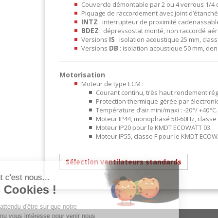
Couvercle démontable par 2 ou 4 verrous 1/4 d
Piquage de raccordement avec joint d’étanchéi
INTZ
: interrupteur de proximité cadenassabl
BDEZ
: dépressostat monté, non raccordé aéra
IS
Versions
: isolation acoustique 25 mm, clas
DB
Versions
: isolation acoustique 50 mm, den
Motorisation
Moteur de type ECM :
Courant continu, très haut rendement rég
Protection thermique gérée par électro
Température d’air mini/maxi : -20°/ +40°C.
Moteur IP44, monophasé 50-60Hz, classe 
Moteur IP20 pour le KMDT ECOWATT 03.
Moteur IP55, classe F pour le KMDT ECOWA
Sélection ventilateurs standards