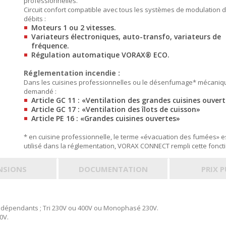
professionnelles.
Circuit confort compatible avec tous les systèmes de modulation 
débits :
Moteurs 1 ou 2 vitesses.
Variateurs électroniques, auto-transfo, variateurs de
fréquence.
Régulation automatique VORAX® ECO.
Réglementation incendie :
Dans les cuisines professionnelles ou le désenfumage* mécaniq
demandé :
Article GC 11 : «Ventilation des grandes cuisines ouver
Article GC 17 : «Ventilation des îlots de cuisson»
Article PE 16 : «Grandes cuisines ouvertes»
* en cuisine professionnelle, le terme «évacuation des fumées» e
utilisé dans la réglementation, VORAX CONNECT rempli cette foncti
NSIONS
DOCUMENTATION
PRIX 
ndépendants ; Tri 230V ou 400V ou Monophasé 230V.
0V.