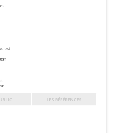
des
ue est
tes»
st
on.
PUBLIC
LES RÉFÉRENCES