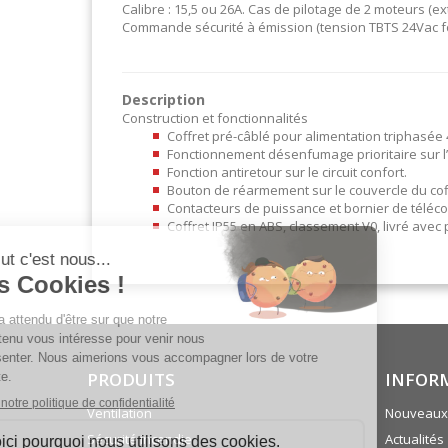
Calibre : 15,5 ou 26A. Cas de pilotage de 2 moteurs (e
Commande sécurité à émission (tension TBTS 24Vac fou
Description
Construction et fonctionnalités
Coffret pré-câblé pour alimentation triphasée
Fonctionnement désenfumage prioritaire sur l’u
Fonction antiretour sur le circuit confort.
Bouton de réarmement sur le couvercle du cof
Contacteurs de puissance et bornier de téléc
Coffret IP55 en ABS, classement V0, livré avec 
PRODUITS
INFOR
Ventilation
Nouveaux 
Sécurité incendie
Actualités