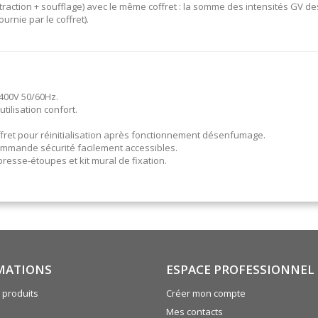
xtraction + soufflage) avec le même coffret : la somme des intensités GV d
rnie par le coffret).
 400V 50/60Hz.
tilisation confort.
fret pour réinitialisation après fonctionnement désenfumage.
ommande sécurité facilement accessibles.
presse-étoupes et kit mural de fixation.
MATIONS
ESPACE PROFESSIONNEL
produits
Créer mon compte
Mes contacts