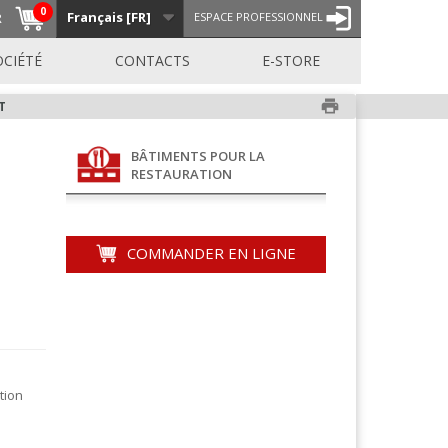
0
Français [FR]
R
ESPACE PROFESSIONNEL
OCIÉTÉ
CONTACTS
E-STORE
print
T
BÂTIMENTS POUR LA
RESTAURATION
COMMANDER EN LIGNE
tion
s