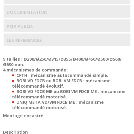
DOCUMENTATION
PRIX PUBLIC
LES RÉFÉRENCES
9 tailles : Ø200/Ø250/Ø315/Ø355/Ø400/Ø450/Ø500/Ø560/
Ø630 mm.
4 mécanismes de commande :
CFTH : mécanisme autocommandé simple.
BOBI VD FDCB ou BOBI VM FDCB : mécanisme
télécommandé évolutif.
BOBI VD FDCB ME ou BOBI VM FDCB ME : mécanisme
télécommandé motorisé.
UNIQ META VD/VM FDCB ME : mécanisme
télécommandé motorisé.
Montage encastré.
Description