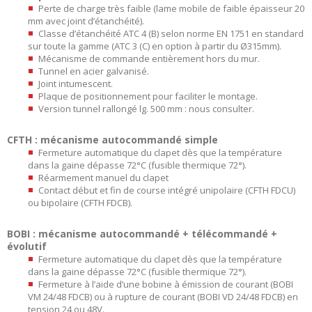
Perte de charge très faible (lame mobile de faible épaisseur 20
mm avec joint d’étanchéité).
Classe d’étanchéité ATC 4 (B) selon norme EN 1751 en standard
sur toute la gamme (ATC 3 (C) en option à partir du Ø315mm).
Mécanisme de commande entièrement hors du mur.
Tunnel en acier galvanisé.
Joint intumescent.
Plaque de positionnement pour faciliter le montage.
Version tunnel rallongé lg. 500 mm : nous consulter.
CFTH : mécanisme autocommandé simple
Fermeture automatique du clapet dès que la température
dans la gaine dépasse 72°C (fusible thermique 72°).
Réarmement manuel du clapet
Contact début et fin de course intégré unipolaire (CFTH FDCU)
ou bipolaire (CFTH FDCB).
BOBI : mécanisme autocommandé + télécommandé +
évolutif
Fermeture automatique du clapet dès que la température
dans la gaine dépasse 72°C (fusible thermique 72°).
Fermeture à l’aide d’une bobine à émission de courant (BOBI
VM 24/48 FDCB) ou à rupture de courant (BOBI VD 24/48 FDCB) en
tension 24 ou 48V.