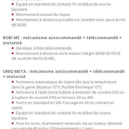
Équipé en standard de contacts fin et début de course
bipolaire.
Réarmement manuel du clapet.
Réarmement à distance possible sur chantier avec ajout du Kit
ME BOBI.
BOBI ME : mécanisme autocommandé + télécommandé +
motorisé
Identique à Bobi télécommandé.
Réarmement à distance via le moteur intégré (BOBI VD FDCB
ME ou BOBI VM FDCB ME).
UNIQ META : mécanisme autocommandé + télécommandé
+ motorisé
Fermeture automatique du clapet dès que la température
dans la gaine dépasse 72°C (fusible thermique 72°).
Fermeture à l’aide d’une bobine à émission de courant (VD) ou
à rupture de courant (VM) en tension 24 ou 48V.
Fourni en standard en VM. Passage en VD en retirant un
switch.
Équipé en standard de contacts fin et début de course
bipolaire.
Pour les tests, réarmement «manuel» via un moteur alimenté
par une pile 9V inclus (20 réarmements / 2 ans).