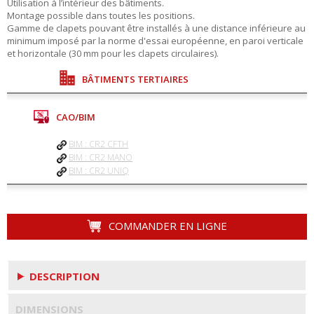
Utilisation à l’intérieur des bâtiments.
Montage possible dans toutes les positions.
Gamme de clapets pouvant être installés à une distance inférieure au
minimum imposé par la norme d'essai européenne, en paroi verticale
et horizontale (30 mm pour les clapets circulaires).
BÂTIMENTS TERTIAIRES
CAO/BIM
BIM : CR2 CFTH
BIM : CR2 MANO
BIM : CR2 UNIQ
COMMANDER EN LIGNE
DESCRIPTION
DIMENSIONS